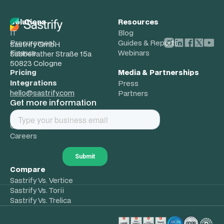
Solutions
Resources
IT
Blog
Procurement
Guides & Reports
Sastrify GmbH
Finance
Webinars
Subbelrather Straße 15a
50823 Cologne
Pricing
Media & Partnerships
Integrations
Press
hello@sastrify.com
Partners
Get more information
About
Company
Careers
Compare
Sastrify Vs. Vertice
Sastrify Vs. Torii
Sastrify Vs. Trelica