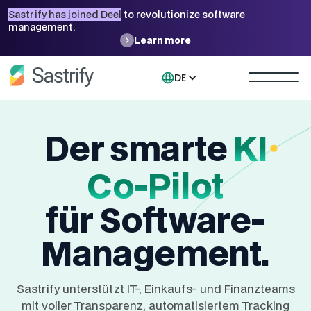
Sastrify has joined Deel
to revolutionize software
management.
Learn more
DE
Der smarte
KI
Co-Pilot
für Software-
Management.
Sastrify unterstützt IT-, Einkaufs- und Finanzteams
mit voller Transparenz, automatisiertem Tracking