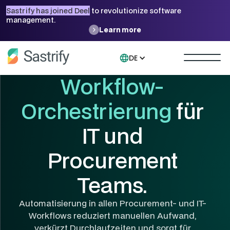
Sastrify has joined Deel
to revolutionize software
management.
Learn more
DE
Workflow-
Orchestrierung
für
IT und
Procurement
Teams.
Automatisierung in allen Procurement- und IT-
Workflows reduziert manuellen Aufwand,
verkürzt Durchlaufzeiten und sorgt für