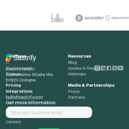
Solutions
Resources
IT
Blog
Procurement
Guides & Reports
Sastrify GmbH
Finance
Webinars
Subbelrather Straße 15a
50823 Cologne
Pricing
Media & Partnerships
Integrations
Press
hello@sastrify.com
Partners
Get more information
About
Company
Careers