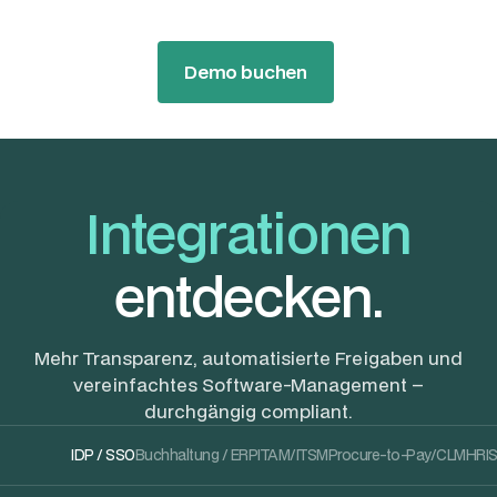
Demo buchen
Integrationen
entdecken.
Mehr Transparenz, automatisierte Freigaben und
vereinfachtes Software-Management –
durchgängig compliant.
IDP / SSO
Buchhaltung / ERP
ITAM/ITSM
Procure-to-Pay/CLM
HRI