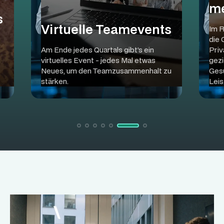
me
s
Virtuelle Teamevents
Im 
die 
Am Ende jedes Quartals gibt’s ein
Priv
virtuelles Event - jedes Mal etwas
gezi
Neues, um den Teamzusammenhalt zu
Gesu
stärken.
Leis