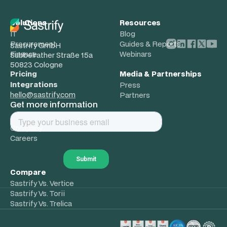
Solutions
Resources
IT
Blog
Procurement
Guides & Reports
Sastrify GmbH
Finance
Webinars
Subbelrather Straße 15a
50823 Cologne
Pricing
Media & Partnerships
Integrations
Press
hello@sastrify.com
Partners
Get more information
About
Company
Careers
Compare
Sastrify Vs. Vertice
Sastrify Vs. Torii
Sastrify Vs. Trelica