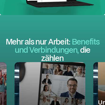
Mehr als nur Arbeit:
Benefits
und
Verbindungen,
die
zählen
Un